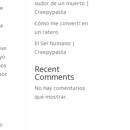
sudor de un muerto |
me
Creepypasta
Cómo me convertí en
la
un ratero
El Ser humano |
que
Creepypasta
 yo
nos
Recent
por
Comments
No hay comentarios
que mostrar.
do