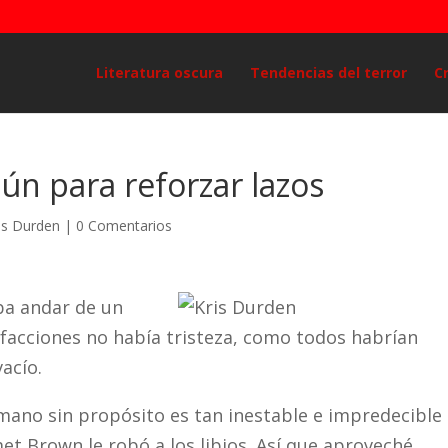
Literatura oscura
Tendencias del terror
C
n para reforzar lazos
is Durden
|
0 Comentarios
ba andar de un
s facciones no había tristeza, como todos habrían
acío.
mano sin propósito es tan inestable e impredecible
t Brown le robó a los libios. Así que aproveché