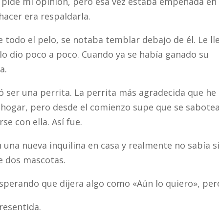
 pide mi opinión, pero esa vez estaba empeñada en
hacer era respaldarla.
e todo el pelo, se notaba temblar debajo de él. Le ll
lo dio poco a poco. Cuando ya se había ganado su
a.
ó ser una perrita. La perrita más agradecida que he
n hogar, pero desde el comienzo supe que se sabotea
e con ella. Así fue.
 una nueva inquilina en casa y realmente no sabía s
e dos mascotas.
esperando que dijera algo como «Aún lo quiero», pe
 resentida.