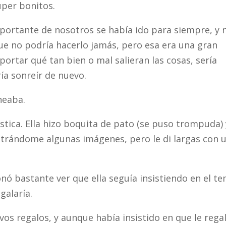
úper bonitos.
mportante de nosotros se había ido para siempre, y 
que no podría hacerlo jamás, pero esa era una gran
ortar qué tan bien o mal salieran las cosas, sería
ía sonreír de nuevo.
neaba.
tica. Ella hizo boquita de pato (se puso trompuda) 
ostrándome algunas imágenes, pero le di largas con 
nó bastante ver que ella seguía insistiendo en el te
galaría.
ivos regalos, y aunque había insistido en que le rega