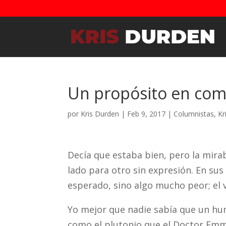
Un propósito en comú
por
Kris Durden
|
Feb 9, 2017
|
Columnistas
,
Kr
Decía que estaba bien, pero la mira
lado para otro sin expresión. En su
esperado, sino algo mucho peor; el v
Yo mejor que nadie sabía que un hu
como el plutonio que el Doctor Emme