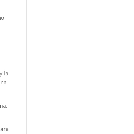
no
y la
una
ma.
lara