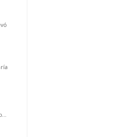
evó
ría
i
ro…