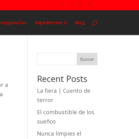
reepypastas
Expedientes X
Blog
Buscar
Recent Posts
or a
La fiera | Cuento de
ra
terror
El combustible de los
sueños
Nunca limpies el