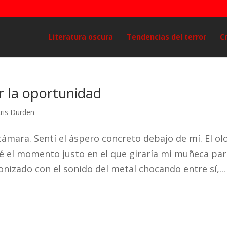
Literatura oscura
Tendencias del terror
C
r la oportunidad
ris Durden
 cámara. Sentí el áspero concreto debajo de mí. El ol
ré el momento justo en el que giraría mi muñeca pa
izado con el sonido del metal chocando entre sí,...